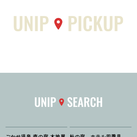
ごかせ温泉 森の宿 木地屋
杜の宿 ホテル四季見