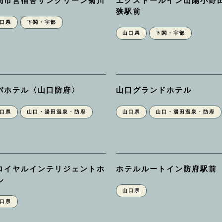
関市営宿舎サングリーン菊川
エクストールイン山陽小野
狭駅前
口県
下関・宇部
山口県
下関・宇部
パホテル〈山口防府〉
山口グランドホテル
口県
山口・湯田温泉・防府
山口県
山口・湯田温泉・防府
ロイヤルインテリジェントホ
ホテルルートイン防府駅前
ル
山口県
口県