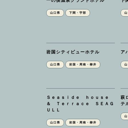
一の俣温泉グランドホテル
下
山口県
下関・宇部
山
岩国シティビューホテル
ア
山口県
岩国・周南・柳井
山
Ｓｅａｓｉｄｅ ｈｏｕｓｅ
萩
＆ Ｔｅｒｒａｃｅ ＳＥＡＧ
テ
ＵＬＬ
山
山口県
岩国・周南・柳井