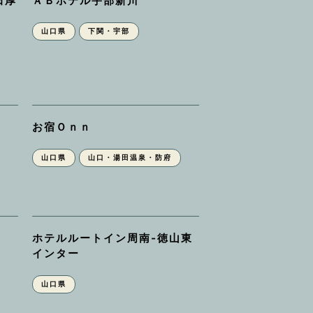
田厚
ＡＢホテル宇部新川
山口県
下関・宇部
お宿Ｏｎｎ
山口県
山口・湯田温泉・防府
ホテルルートイン周南‐徳山東
インター
山口県