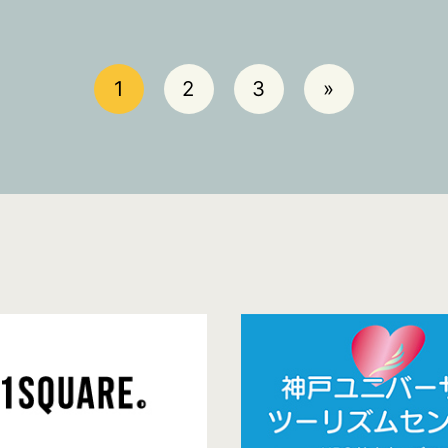
1
2
3
»