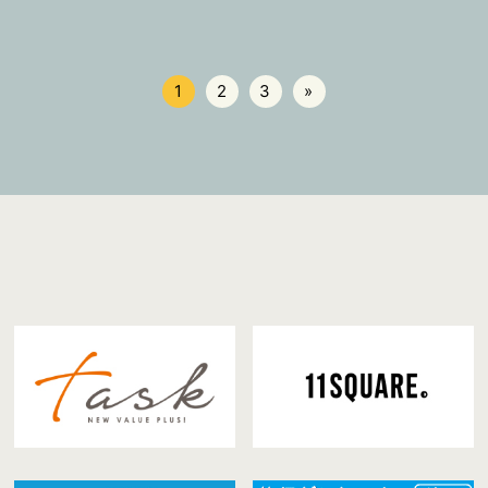
1
2
3
»