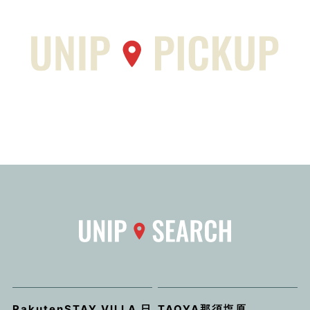
RakutenSTAY VILLA 日
TAOYA那須塩原