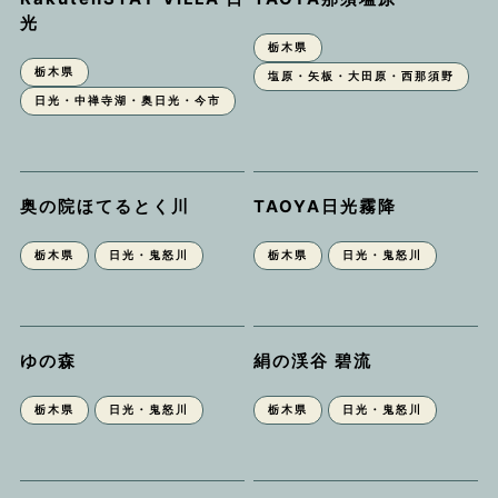
光
栃木県
栃木県
塩原・矢板・大田原・西那須野
日光・中禅寺湖・奥日光・今市
奥の院ほてるとく川
TAOYA日光霧降
栃木県
日光・鬼怒川
栃木県
日光・鬼怒川
ゆの森
絹の渓谷 碧流
栃木県
日光・鬼怒川
栃木県
日光・鬼怒川