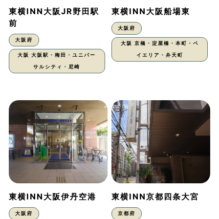
東横INN大阪JR野田駅
東横INN大阪船場東
前
大阪府
大阪府
大阪 京橋・淀屋橋・本町・ベ
大阪 大阪駅・梅田・ユニバー
イエリア・弁天町
サルシティ・尼崎
東横INN大阪伊丹空港
東横INN京都四条大宮
大阪府
京都府