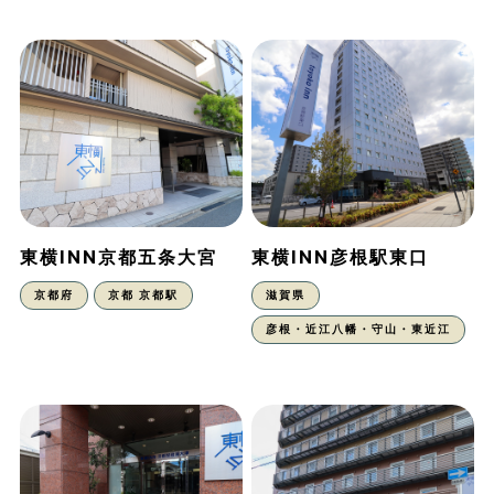
東横INN京都五条大宮
東横INN彦根駅東口
京都府
京都 京都駅
滋賀県
彦根・近江八幡・守山・東近江