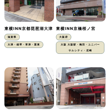
東横INN京都琵琶湖大津
東横INN京橋桜ノ宮
滋賀県
大阪府
大津・雄琴・草津・栗東
大阪 大阪駅・梅田・ユニバー
サルシティ・尼崎