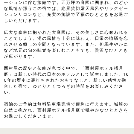
ーションに佇む旅館です。五万坪の庭園に囲まれ、のどか
な風情が漂うこの宿では、絶景貸切露天風呂やリラクゼー
ションサロンなど、充実の施設で至福のひとときをお過ご
しいただけます。
広大な森林に抱かれた大庭園は、その美しさに心奪われる
ことでしょう。湯の風情も十分に味わえ、日常の喧騒を忘
れさせる癒しの空間となっています。また、但馬牛やかに
など地元の旬の味覚を楽しむこともでき、贅沢なひととき
が広がります。
西村屋の歴史と伝統が息づく中で、「西村屋ホテル招月
庭」は新しい時代の日本のホテルとして誕生しました。16
0年の歴史に裏打ちされたおもてなしと、新しい感性が融
合した宿で、ゆとりとくつろぎの時間をお楽しみくださ
い。
宿泊のご予約は無料駐車場完備で便利に行えます。城崎の
自然に抱かれ、西村屋ホテル招月庭で穏やかなひとときを
お過ごしくださいませ。