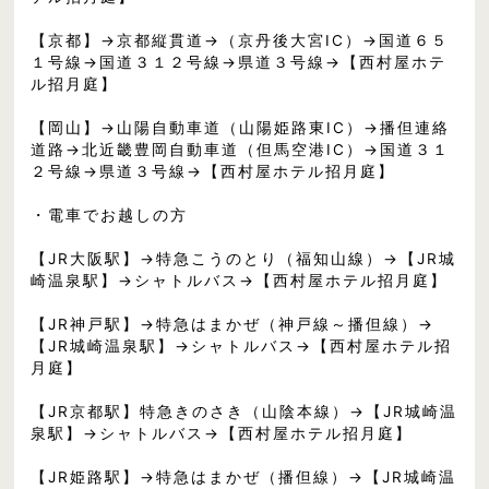
【京都】→京都縦貫道→（京丹後大宮IC）→国道６５
１号線→国道３１２号線→県道３号線→【西村屋ホテ
ル招月庭】
【岡山】→山陽自動車道（山陽姫路東IC）→播但連絡
道路→北近畿豊岡自動車道（但馬空港IC）→国道３１
２号線→県道３号線→【西村屋ホテル招月庭】
・電車でお越しの方
【JR大阪駅】→特急こうのとり（福知山線）→【JR城
崎温泉駅】→シャトルバス→【西村屋ホテル招月庭】
【JR神戸駅】→特急はまかぜ（神戸線～播但線）→
【JR城崎温泉駅】→シャトルバス→【西村屋ホテル招
月庭】
【JR京都駅】特急きのさき（山陰本線）→【JR城崎温
泉駅】→シャトルバス→【西村屋ホテル招月庭】
【JR姫路駅】→特急はまかぜ（播但線）→【JR城崎温