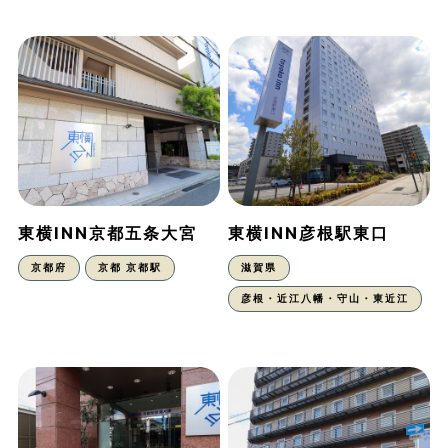
東横INN京都五条大宮
東横INN彦根駅東口
京都府
京都 京都駅
滋賀県
彦根・近江八幡・守山・東近江