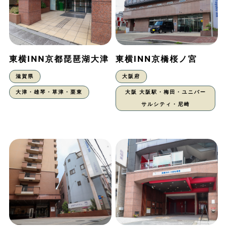
東横INN京都琵琶湖大津
東横INN京橋桜ノ宮
滋賀県
大阪府
大津・雄琴・草津・栗東
大阪 大阪駅・梅田・ユニバー
サルシティ・尼崎