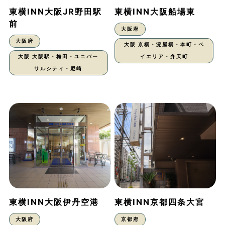
東横INN大阪JR野田駅
東横INN大阪船場東
前
大阪府
大阪府
大阪 京橋・淀屋橋・本町・ベ
大阪 大阪駅・梅田・ユニバー
イエリア・弁天町
サルシティ・尼崎
東横INN大阪伊丹空港
東横INN京都四条大宮
大阪府
京都府