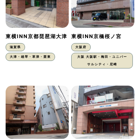
東横INN京都琵琶湖大津
東横INN京橋桜ノ宮
滋賀県
大阪府
大津・雄琴・草津・栗東
大阪 大阪駅・梅田・ユニバー
サルシティ・尼崎