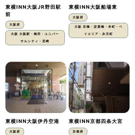
東横INN大阪JR野田駅
東横INN大阪船場東
前
大阪府
大阪府
大阪 京橋・淀屋橋・本町・ベ
大阪 大阪駅・梅田・ユニバー
イエリア・弁天町
サルシティ・尼崎
東横INN大阪伊丹空港
東横INN京都四条大宮
大阪府
京都府