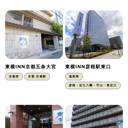
東横INN京都五条大宮
東横INN彦根駅東口
京都府
京都 京都駅
滋賀県
彦根・近江八幡・守山・東近江