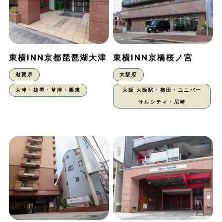
東横INN京都琵琶湖大津
東横INN京橋桜ノ宮
滋賀県
大阪府
大津・雄琴・草津・栗東
大阪 大阪駅・梅田・ユニバー
サルシティ・尼崎