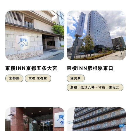
東横INN京都五条大宮
東横INN彦根駅東口
京都府
京都 京都駅
滋賀県
彦根・近江八幡・守山・東近江