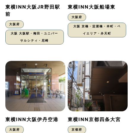
東横INN大阪JR野田駅
東横INN大阪船場東
前
大阪府
大阪府
大阪 京橋・淀屋橋・本町・ベ
大阪 大阪駅・梅田・ユニバー
イエリア・弁天町
サルシティ・尼崎
東横INN大阪伊丹空港
東横INN京都四条大宮
大阪府
京都府