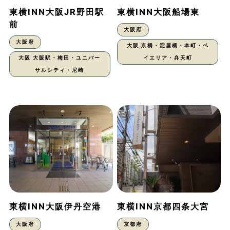
東横INN大阪JR野田駅
東横INN大阪船場東
前
大阪府
大阪府
大阪 京橋・淀屋橋・本町・ベ
大阪 大阪駅・梅田・ユニバー
イエリア・弁天町
サルシティ・尼崎
東横INN大阪伊丹空港
東横INN京都四条大宮
大阪府
京都府