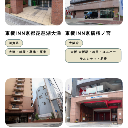
東横INN京都琵琶湖大津
東横INN京橋桜ノ宮
滋賀県
大阪府
大津・雄琴・草津・栗東
大阪 大阪駅・梅田・ユニバー
サルシティ・尼崎