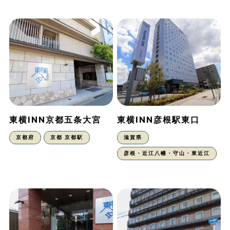
東横INN京都五条大宮
東横INN彦根駅東口
京都府
京都 京都駅
滋賀県
彦根・近江八幡・守山・東近江