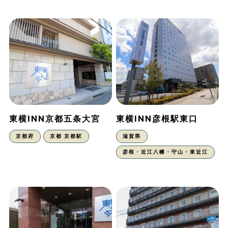
東横INN京都五条大宮
東横INN彦根駅東口
京都府
京都 京都駅
滋賀県
彦根・近江八幡・守山・東近江