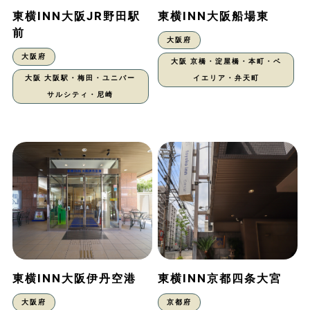
東横INN大阪JR野田駅
東横INN大阪船場東
前
大阪府
大阪府
大阪 京橋・淀屋橋・本町・ベ
大阪 大阪駅・梅田・ユニバー
イエリア・弁天町
サルシティ・尼崎
東横INN大阪伊丹空港
東横INN京都四条大宮
大阪府
京都府