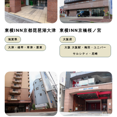
東横INN京都琵琶湖大津
東横INN京橋桜ノ宮
滋賀県
大阪府
大津・雄琴・草津・栗東
大阪 大阪駅・梅田・ユニバー
サルシティ・尼崎