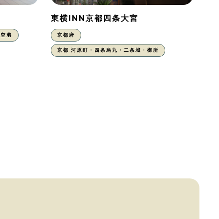
東横INN京都四条大宮
丹空港
京都府
京都 河原町・四条烏丸・二条城・御所