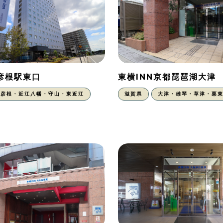
N彦根駅東口
東横INN京都琵琶湖大津
彦根・近江八幡・守山・東近江
滋賀県
大津・雄琴・草津・栗