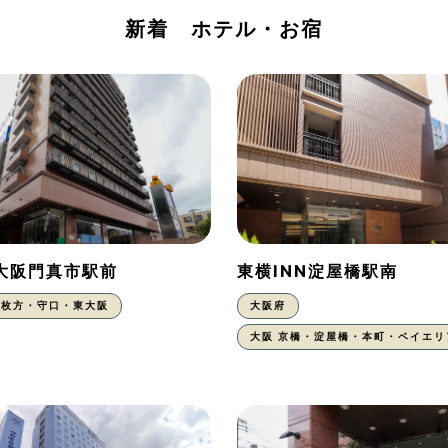
新着 ホテル・お宿
N大阪門真市駅前
東横INN淀屋橋駅南
枚方・守口・東大阪
大阪府
大阪 京橋・淀屋橋・本町・ベイエリ