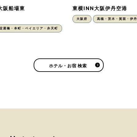
N大阪船場東
東横INN大阪伊丹空港
大阪府
高槻・茨木・箕面・伊
・淀屋橋・本町・ベイエリア・弁天町
ホテル・お宿 検索