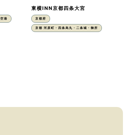
東横INN京都四条大宮
丹空港
京都府
京都 河原町・四条烏丸・二条城・御所