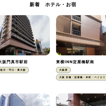
新着 ホテル・お宿
N大阪門真市駅前
東横INN淀屋橋駅南
枚方・守口・東大阪
大阪府
大阪 京橋・淀屋橋・本町・ベイエリ