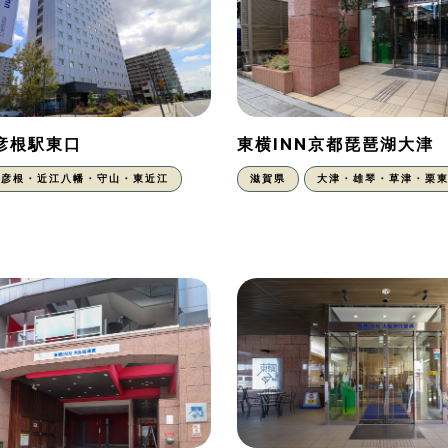
N彦根駅東口
東横INN京都琵琶湖大津
彦根・近江八幡・守山・東近江
滋賀県
大津・雄琴・草津・栗