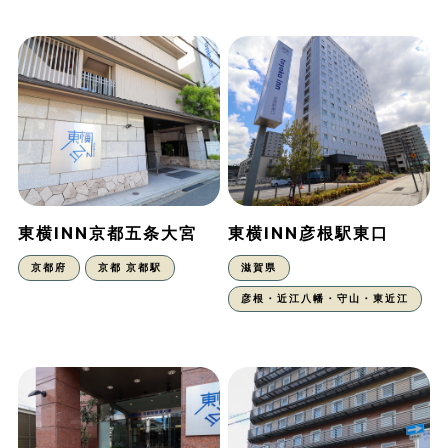
東横INN京都五条大宮
東横INN彦根駅東口
京都府
京都 京都駅
滋賀県
彦根・近江八幡・守山・東近江