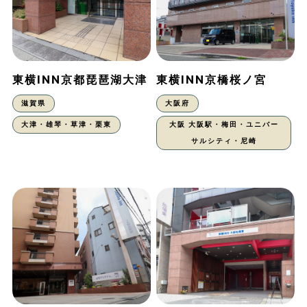
東横INN京都琵琶湖大津
東横INN京橋桜ノ宮
滋賀県
大阪府
大津・雄琴・草津・栗東
大阪 大阪駅・梅田・ユニバー
サルシティ・尼崎