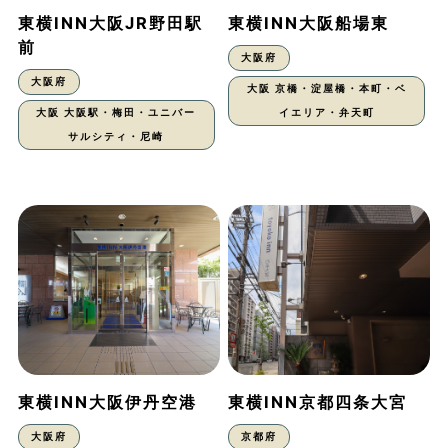
東横INN大阪JR野田駅
東横INN大阪船場東
前
大阪府
大阪府
大阪 京橋・淀屋橋・本町・ベ
大阪 大阪駅・梅田・ユニバー
イエリア・弁天町
サルシティ・尼崎
東横INN大阪伊丹空港
東横INN京都四条大宮
大阪府
京都府