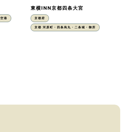
東横INN京都四条大宮
丹空港
京都府
京都 河原町・四条烏丸・二条城・御所