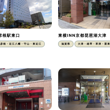
N彦根駅東口
東横INN京都琵琶湖大津
彦根・近江八幡・守山・東近江
滋賀県
大津・雄琴・草津・栗