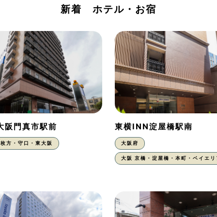
新着 ホテル・お宿
N大阪門真市駅前
東横INN淀屋橋駅南
枚方・守口・東大阪
大阪府
大阪 京橋・淀屋橋・本町・ベイエリ