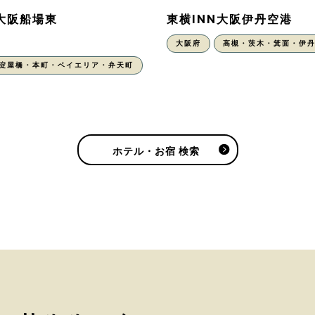
N大阪船場東
東横INN大阪伊丹空港
大阪府
高槻・茨木・箕面・伊
・淀屋橋・本町・ベイエリア・弁天町
ホテル・お宿 検索