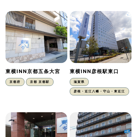
東横INN京都五条大宮
東横INN彦根駅東口
京都府
京都 京都駅
滋賀県
彦根・近江八幡・守山・東近江