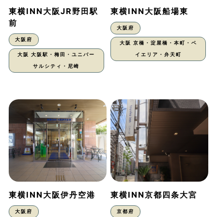
東横INN大阪JR野田駅
東横INN大阪船場東
前
大阪府
大阪府
大阪 京橋・淀屋橋・本町・ベ
大阪 大阪駅・梅田・ユニバー
イエリア・弁天町
サルシティ・尼崎
東横INN大阪伊丹空港
東横INN京都四条大宮
大阪府
京都府