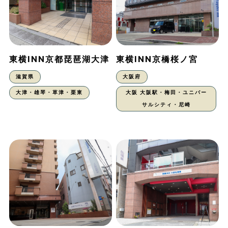
東横INN京都琵琶湖大津
東横INN京橋桜ノ宮
滋賀県
大阪府
大津・雄琴・草津・栗東
大阪 大阪駅・梅田・ユニバー
サルシティ・尼崎