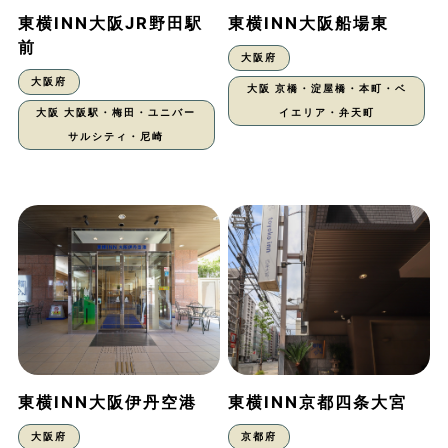
東横INN大阪JR野田駅
東横INN大阪船場東
前
大阪府
大阪府
大阪 京橋・淀屋橋・本町・ベ
大阪 大阪駅・梅田・ユニバー
イエリア・弁天町
サルシティ・尼崎
東横INN大阪伊丹空港
東横INN京都四条大宮
大阪府
京都府