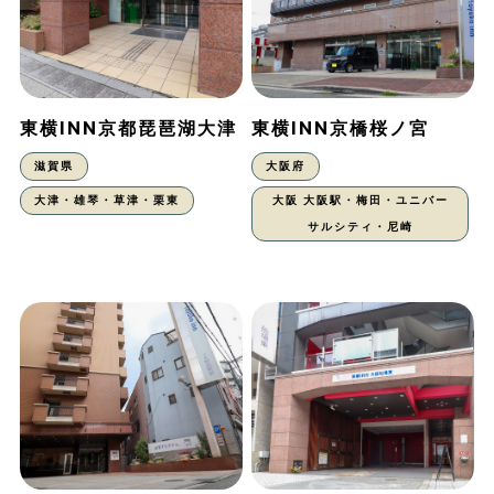
東横INN京都琵琶湖大津
東横INN京橋桜ノ宮
滋賀県
大阪府
大津・雄琴・草津・栗東
大阪 大阪駅・梅田・ユニバー
サルシティ・尼崎