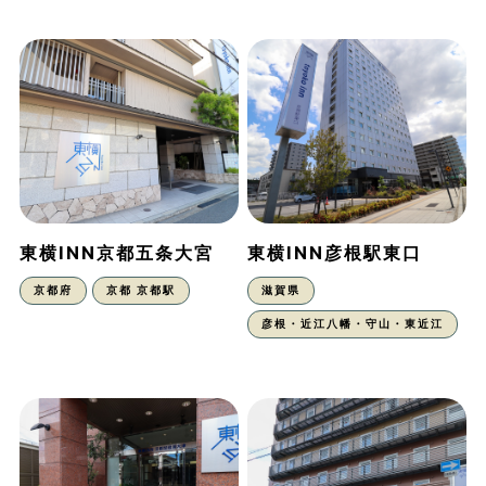
東横INN京都五条大宮
東横INN彦根駅東口
京都府
京都 京都駅
滋賀県
彦根・近江八幡・守山・東近江