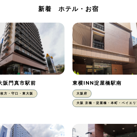
新着 ホテル・お宿
N大阪門真市駅前
東横INN淀屋橋駅南
枚方・守口・東大阪
大阪府
大阪 京橋・淀屋橋・本町・ベイエリ