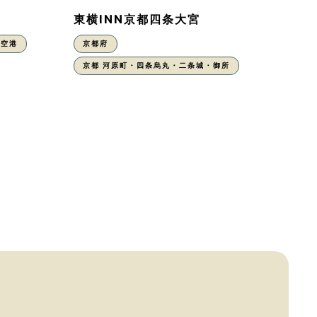
東横INN京都四条大宮
丹空港
京都府
京都 河原町・四条烏丸・二条城・御所