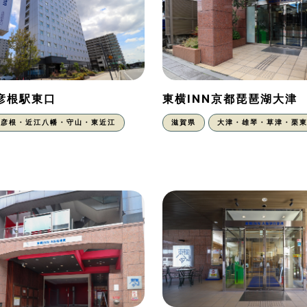
N彦根駅東口
東横INN京都琵琶湖大津
彦根・近江八幡・守山・東近江
滋賀県
大津・雄琴・草津・栗