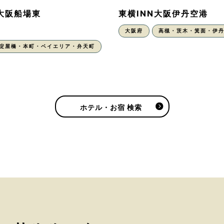
N大阪船場東
東横INN大阪伊丹空港
大阪府
高槻・茨木・箕面・伊
・淀屋橋・本町・ベイエリア・弁天町
ホテル・お宿 検索