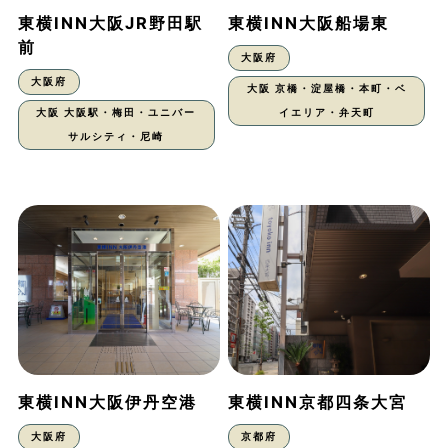
東横INN大阪JR野田駅
東横INN大阪船場東
前
大阪府
大阪府
大阪 京橋・淀屋橋・本町・ベ
大阪 大阪駅・梅田・ユニバー
イエリア・弁天町
サルシティ・尼崎
東横INN大阪伊丹空港
東横INN京都四条大宮
大阪府
京都府