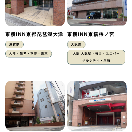
東横INN京都琵琶湖大津
東横INN京橋桜ノ宮
滋賀県
大阪府
大津・雄琴・草津・栗東
大阪 大阪駅・梅田・ユニバー
サルシティ・尼崎