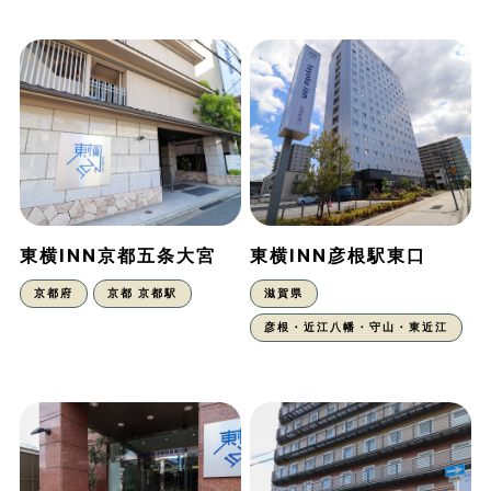
東横INN京都五条大宮
東横INN彦根駅東口
京都府
京都 京都駅
滋賀県
彦根・近江八幡・守山・東近江