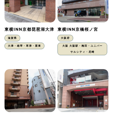
東横INN京都琵琶湖大津
東横INN京橋桜ノ宮
滋賀県
大阪府
大津・雄琴・草津・栗東
大阪 大阪駅・梅田・ユニバー
サルシティ・尼崎