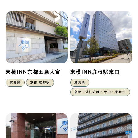
東横INN京都五条大宮
東横INN彦根駅東口
京都府
京都 京都駅
滋賀県
彦根・近江八幡・守山・東近江