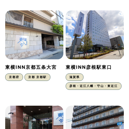
東横INN京都五条大宮
東横INN彦根駅東口
京都府
京都 京都駅
滋賀県
彦根・近江八幡・守山・東近江