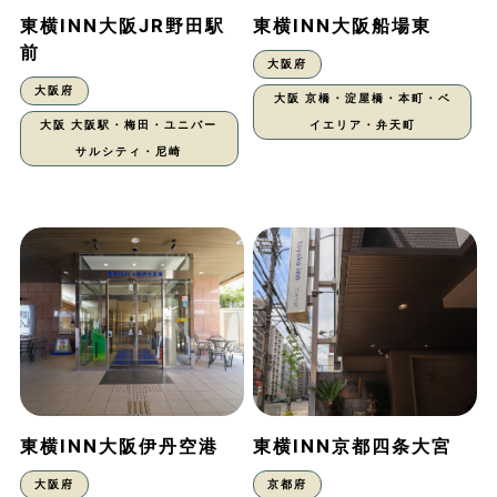
東横INN大阪JR野田駅
東横INN大阪船場東
前
大阪府
大阪府
大阪 京橋・淀屋橋・本町・ベ
大阪 大阪駅・梅田・ユニバー
イエリア・弁天町
サルシティ・尼崎
東横INN大阪伊丹空港
東横INN京都四条大宮
大阪府
京都府