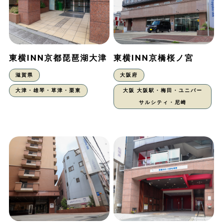
東横INN京都琵琶湖大津
東横INN京橋桜ノ宮
滋賀県
大阪府
大津・雄琴・草津・栗東
大阪 大阪駅・梅田・ユニバー
サルシティ・尼崎