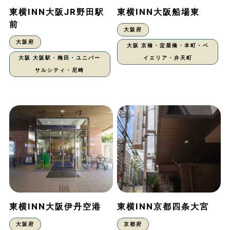
東横INN大阪JR野田駅
東横INN大阪船場東
前
大阪府
大阪府
大阪 京橋・淀屋橋・本町・ベ
大阪 大阪駅・梅田・ユニバー
イエリア・弁天町
サルシティ・尼崎
東横INN大阪伊丹空港
東横INN京都四条大宮
大阪府
京都府