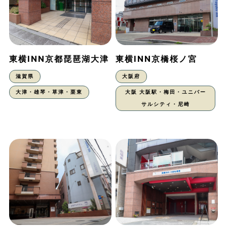
東横INN京都琵琶湖大津
東横INN京橋桜ノ宮
滋賀県
大阪府
大津・雄琴・草津・栗東
大阪 大阪駅・梅田・ユニバー
サルシティ・尼崎