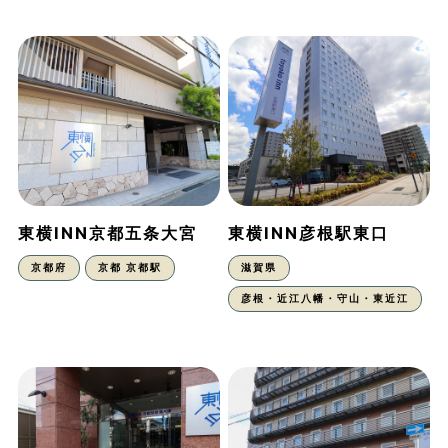
東横INN京都五条大宮
東横INN彦根駅東口
京都府
京都 京都駅
滋賀県
彦根・近江八幡・守山・東近江