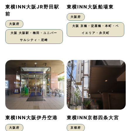
東横INN大阪JR野田駅
東横INN大阪船場東
前
大阪府
大阪府
大阪 京橋・淀屋橋・本町・ベ
大阪 大阪駅・梅田・ユニバー
イエリア・弁天町
サルシティ・尼崎
東横INN大阪伊丹空港
東横INN京都四条大宮
大阪府
京都府