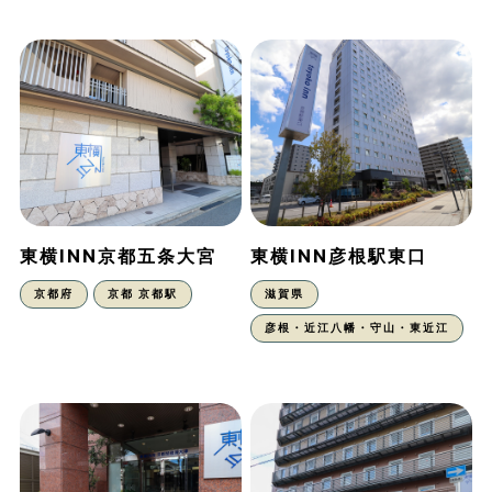
東横INN京都五条大宮
東横INN彦根駅東口
京都府
京都 京都駅
滋賀県
彦根・近江八幡・守山・東近江