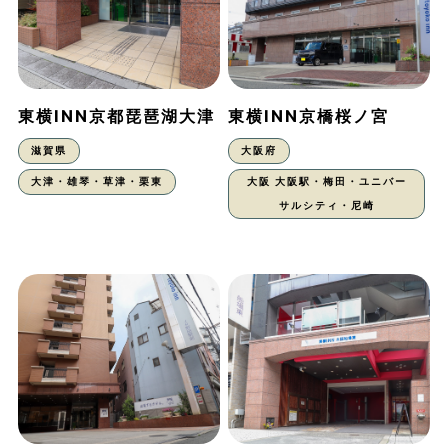
東横INN京都琵琶湖大津
東横INN京橋桜ノ宮
滋賀県
大阪府
大津・雄琴・草津・栗東
大阪 大阪駅・梅田・ユニバー
サルシティ・尼崎