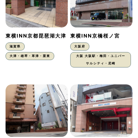
東横INN京都琵琶湖大津
東横INN京橋桜ノ宮
滋賀県
大阪府
大津・雄琴・草津・栗東
大阪 大阪駅・梅田・ユニバー
サルシティ・尼崎