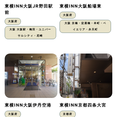
東横INN大阪JR野田駅
東横INN大阪船場東
前
大阪府
大阪府
大阪 京橋・淀屋橋・本町・ベ
大阪 大阪駅・梅田・ユニバー
イエリア・弁天町
サルシティ・尼崎
東横INN大阪伊丹空港
東横INN京都四条大宮
大阪府
京都府