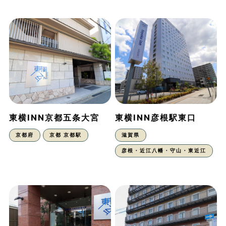
東横INN京都五条大宮
東横INN彦根駅東口
京都府
京都 京都駅
滋賀県
彦根・近江八幡・守山・東近江