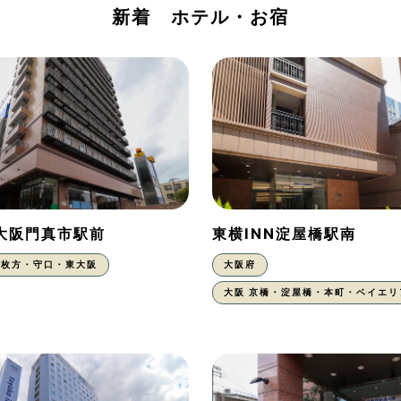
新着 ホテル・お宿
N大阪門真市駅前
東横INN淀屋橋駅南
枚方・守口・東大阪
大阪府
大阪 京橋・淀屋橋・本町・ベイエリ