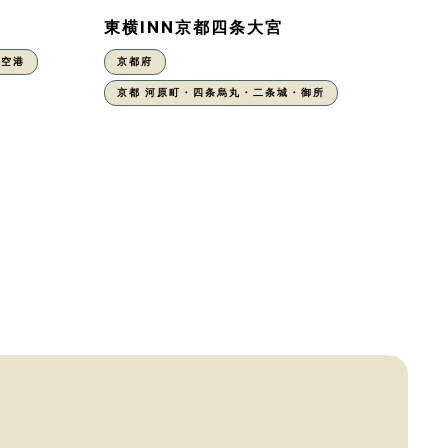
東横INN京都四条大宮
丹空港
京都府
京都 河原町・四条烏丸・二条城・御所