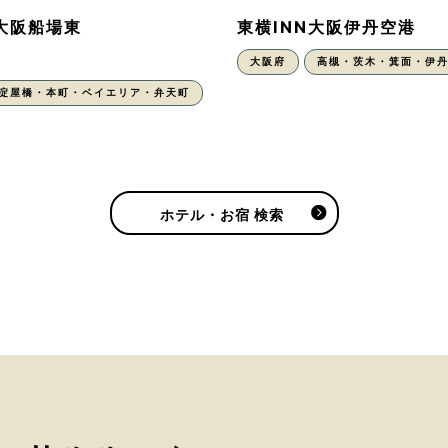
N大阪船場東
東横INN大阪伊丹空港
大阪府
高槻・茨木・箕面・伊
・淀屋橋・本町・ベイエリア・弁天町
ホテル・お宿 検索