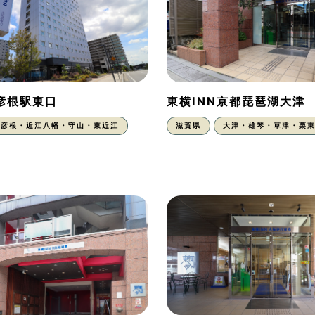
N彦根駅東口
東横INN京都琵琶湖大津
彦根・近江八幡・守山・東近江
滋賀県
大津・雄琴・草津・栗