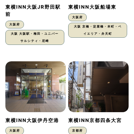
東横INN大阪JR野田駅
東横INN大阪船場東
前
大阪府
大阪府
大阪 京橋・淀屋橋・本町・ベ
大阪 大阪駅・梅田・ユニバー
イエリア・弁天町
サルシティ・尼崎
東横INN大阪伊丹空港
東横INN京都四条大宮
大阪府
京都府