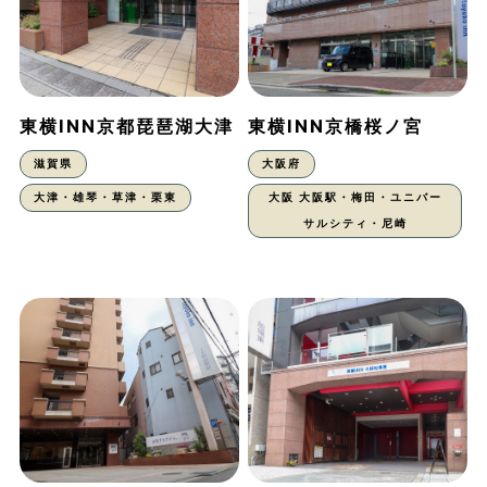
東横INN京都琵琶湖大津
東横INN京橋桜ノ宮
滋賀県
大阪府
大津・雄琴・草津・栗東
大阪 大阪駅・梅田・ユニバー
サルシティ・尼崎