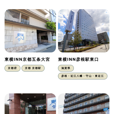
東横INN京都五条大宮
東横INN彦根駅東口
京都府
京都 京都駅
滋賀県
彦根・近江八幡・守山・東近江