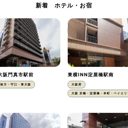
新着 ホテル・お宿
N大阪門真市駅前
東横INN淀屋橋駅南
枚方・守口・東大阪
大阪府
大阪 京橋・淀屋橋・本町・ベイエリ