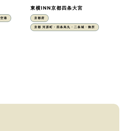
東横INN京都四条大宮
丹空港
京都府
京都 河原町・四条烏丸・二条城・御所