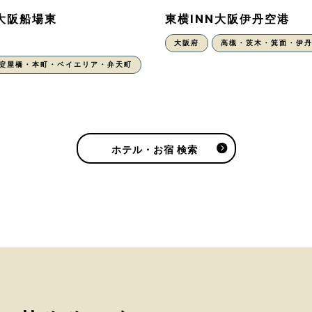
N大阪船場東
東横INN大阪伊丹空港
大阪府
高槻・茨木・箕面・伊
・淀屋橋・本町・ベイエリア・弁天町
ホテル・お宿 検索