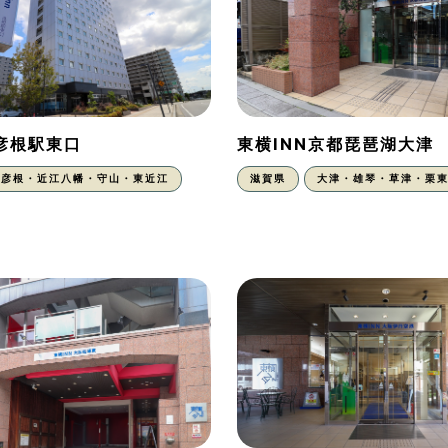
N彦根駅東口
東横INN京都琵琶湖大津
彦根・近江八幡・守山・東近江
滋賀県
大津・雄琴・草津・栗