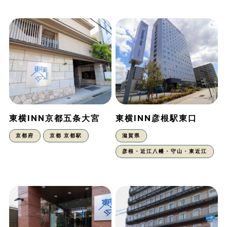
東横INN京都五条大宮
東横INN彦根駅東口
京都府
京都 京都駅
滋賀県
彦根・近江八幡・守山・東近江