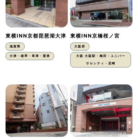
東横INN京都琵琶湖大津
東横INN京橋桜ノ宮
滋賀県
大阪府
大津・雄琴・草津・栗東
大阪 大阪駅・梅田・ユニバー
サルシティ・尼崎