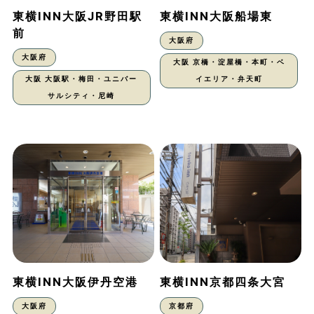
東横INN大阪JR野田駅
東横INN大阪船場東
前
大阪府
大阪府
大阪 京橋・淀屋橋・本町・ベ
大阪 大阪駅・梅田・ユニバー
イエリア・弁天町
サルシティ・尼崎
東横INN大阪伊丹空港
東横INN京都四条大宮
大阪府
京都府