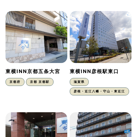
東横INN京都五条大宮
東横INN彦根駅東口
京都府
京都 京都駅
滋賀県
彦根・近江八幡・守山・東近江