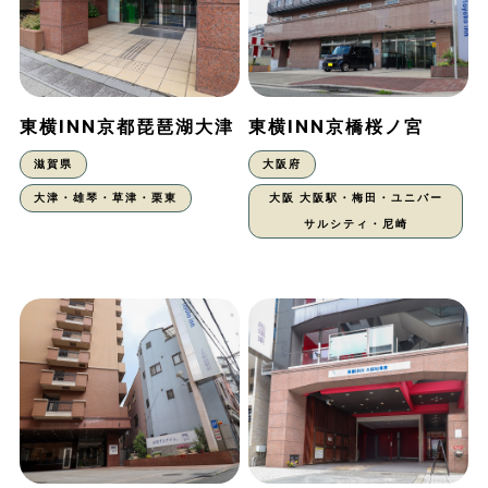
東横INN京都琵琶湖大津
東横INN京橋桜ノ宮
滋賀県
大阪府
大津・雄琴・草津・栗東
大阪 大阪駅・梅田・ユニバー
サルシティ・尼崎