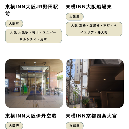
東横INN大阪JR野田駅
東横INN大阪船場東
前
大阪府
大阪府
大阪 京橋・淀屋橋・本町・ベ
大阪 大阪駅・梅田・ユニバー
イエリア・弁天町
サルシティ・尼崎
東横INN大阪伊丹空港
東横INN京都四条大宮
大阪府
京都府