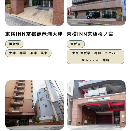
東横INN京都琵琶湖大津
東横INN京橋桜ノ宮
滋賀県
大阪府
大津・雄琴・草津・栗東
大阪 大阪駅・梅田・ユニバー
サルシティ・尼崎