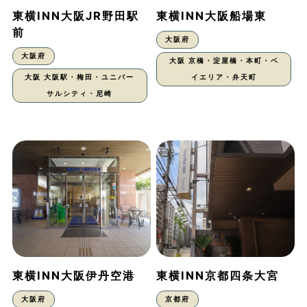
東横INN大阪JR野田駅
東横INN大阪船場東
前
大阪府
大阪府
大阪 京橋・淀屋橋・本町・ベ
大阪 大阪駅・梅田・ユニバー
イエリア・弁天町
サルシティ・尼崎
東横INN大阪伊丹空港
東横INN京都四条大宮
大阪府
京都府