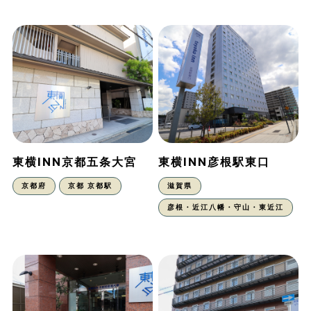
東横INN京都五条大宮
東横INN彦根駅東口
京都府
京都 京都駅
滋賀県
彦根・近江八幡・守山・東近江