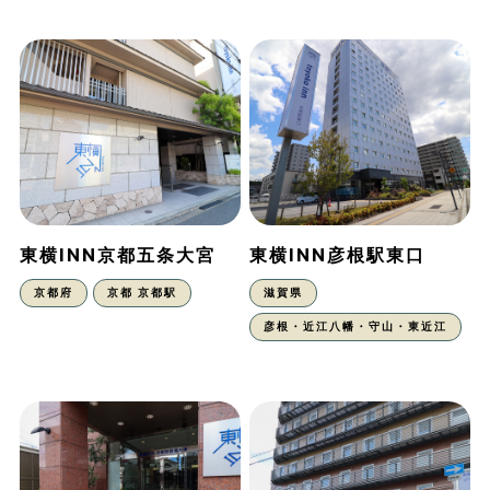
東横INN京都五条大宮
東横INN彦根駅東口
京都府
京都 京都駅
滋賀県
彦根・近江八幡・守山・東近江