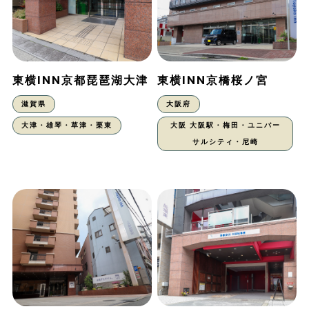
東横INN京都琵琶湖大津
東横INN京橋桜ノ宮
滋賀県
大阪府
大津・雄琴・草津・栗東
大阪 大阪駅・梅田・ユニバー
サルシティ・尼崎