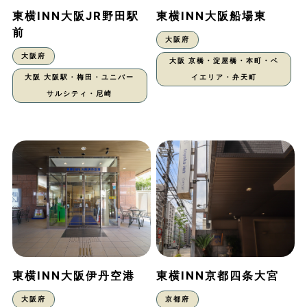
東横INN大阪JR野田駅
東横INN大阪船場東
前
大阪府
大阪府
大阪 京橋・淀屋橋・本町・ベ
大阪 大阪駅・梅田・ユニバー
イエリア・弁天町
サルシティ・尼崎
東横INN大阪伊丹空港
東横INN京都四条大宮
大阪府
京都府