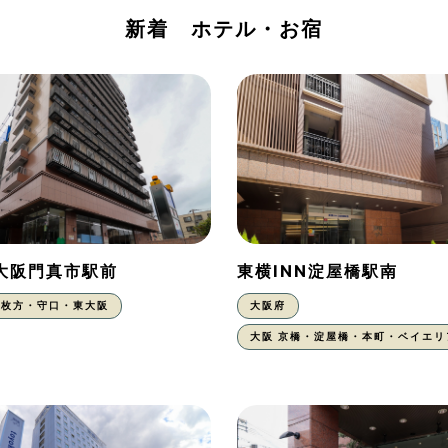
新着 ホテル・お宿
N大阪門真市駅前
東横INN淀屋橋駅南
枚方・守口・東大阪
大阪府
大阪 京橋・淀屋橋・本町・ベイエリ