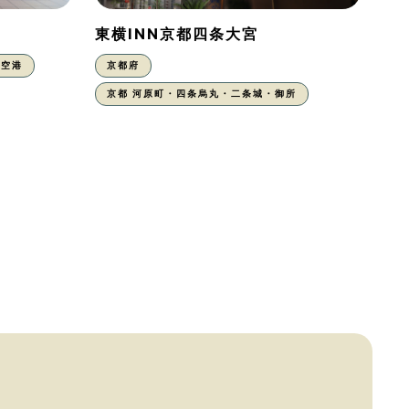
東横INN京都四条大宮
丹空港
京都府
京都 河原町・四条烏丸・二条城・御所