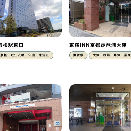
N彦根駅東口
東横INN京都琵琶湖大津
彦根・近江八幡・守山・東近江
滋賀県
大津・雄琴・草津・栗