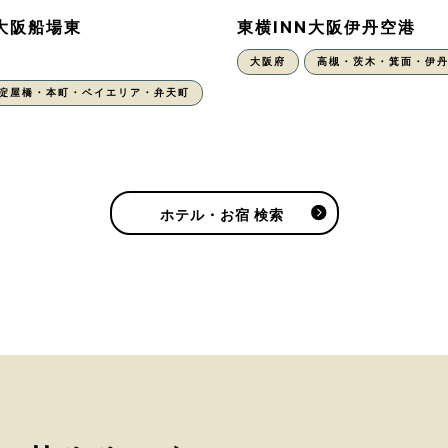
N大阪船場東
東横INN大阪伊丹空港
大阪府
高槻・茨木・箕面・伊
・淀屋橋・本町・ベイエリア・弁天町
ホテル・お宿 検索