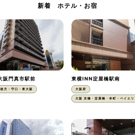
新着 ホテル・お宿
N大阪門真市駅前
東横INN淀屋橋駅南
枚方・守口・東大阪
大阪府
大阪 京橋・淀屋橋・本町・ベイエリ