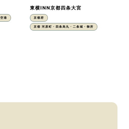
東横INN京都四条大宮
丹空港
京都府
京都 河原町・四条烏丸・二条城・御所