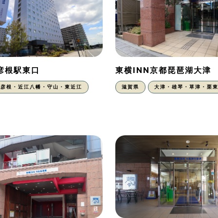
N彦根駅東口
東横INN京都琵琶湖大津
彦根・近江八幡・守山・東近江
滋賀県
大津・雄琴・草津・栗