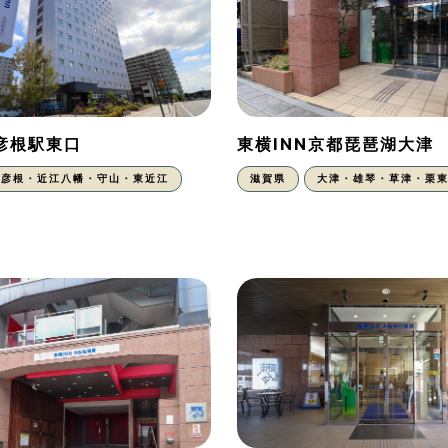
N彦根駅東口
東横INN京都琵琶湖大津
彦根・近江八幡・守山・東近江
滋賀県
大津・雄琴・草津・栗