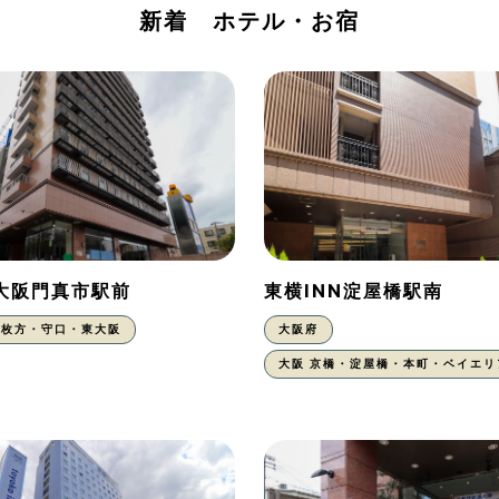
新着 ホテル・お宿
N大阪門真市駅前
東横INN淀屋橋駅南
枚方・守口・東大阪
大阪府
大阪 京橋・淀屋橋・本町・ベイエリ