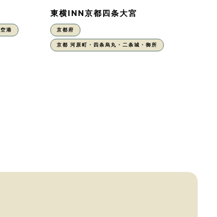
東横INN京都四条大宮
丹空港
京都府
京都 河原町・四条烏丸・二条城・御所