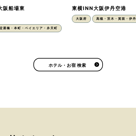
N大阪船場東
東横INN大阪伊丹空港
大阪府
高槻・茨木・箕面・伊
・淀屋橋・本町・ベイエリア・弁天町
ホテル・お宿 検索