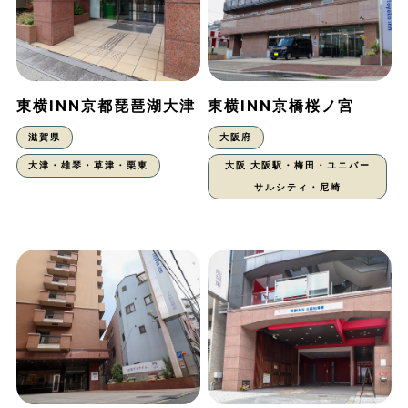
東横INN京都琵琶湖大津
東横INN京橋桜ノ宮
滋賀県
大阪府
大津・雄琴・草津・栗東
大阪 大阪駅・梅田・ユニバー
サルシティ・尼崎