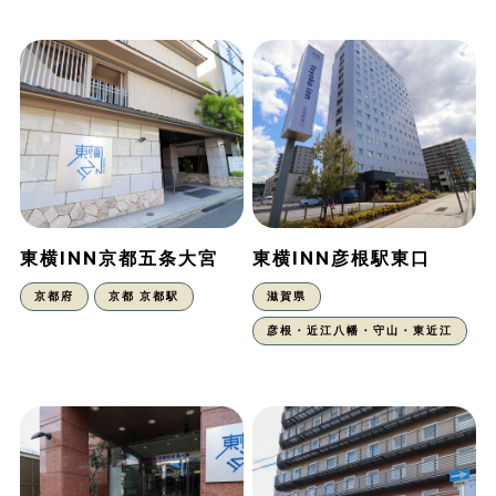
東横INN京都五条大宮
東横INN彦根駅東口
京都府
京都 京都駅
滋賀県
彦根・近江八幡・守山・東近江