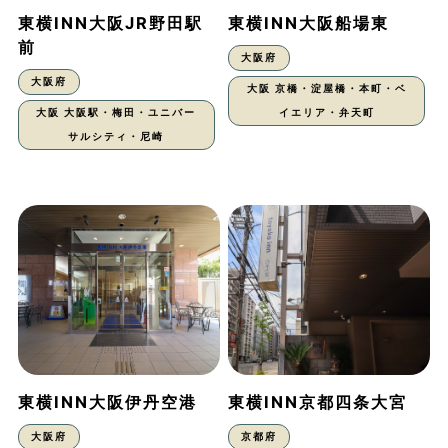
東横INN大阪JR野田駅
東横INN大阪船場東
前
大阪府
大阪府
大阪 京橋・淀屋橋・本町・ベ
大阪 大阪駅・梅田・ユニバー
イエリア・弁天町
サルシティ・尼崎
東横INN大阪伊丹空港
東横INN京都四条大宮
大阪府
京都府