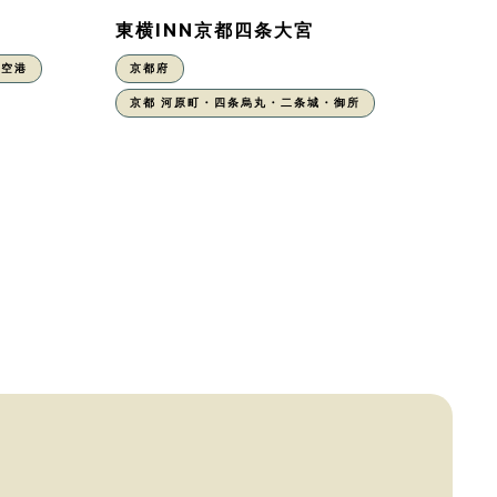
東横INN京都四条大宮
丹空港
京都府
京都 河原町・四条烏丸・二条城・御所