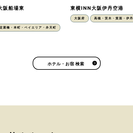
N大阪船場東
東横INN大阪伊丹空港
大阪府
高槻・茨木・箕面・伊
・淀屋橋・本町・ベイエリア・弁天町
ホテル・お宿 検索