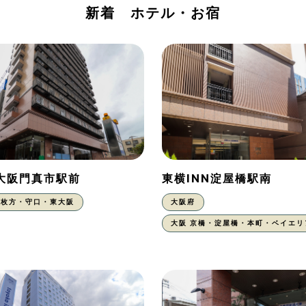
新着 ホテル・お宿
N大阪門真市駅前
東横INN淀屋橋駅南
枚方・守口・東大阪
大阪府
大阪 京橋・淀屋橋・本町・ベイエリ