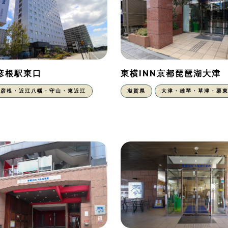
N彦根駅東口
東横INN京都琵琶湖大津
彦根・近江八幡・守山・東近江
滋賀県
大津・雄琴・草津・栗