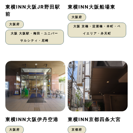
東横INN大阪JR野田駅
東横INN大阪船場東
前
大阪府
大阪府
大阪 京橋・淀屋橋・本町・ベ
大阪 大阪駅・梅田・ユニバー
イエリア・弁天町
サルシティ・尼崎
東横INN大阪伊丹空港
東横INN京都四条大宮
大阪府
京都府