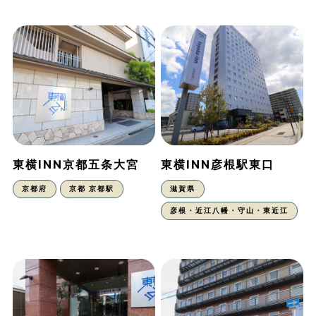
東横INN京都五条大宮
東横INN彦根駅東口
京都府
京都 京都駅
滋賀県
彦根・近江八幡・守山・東近江