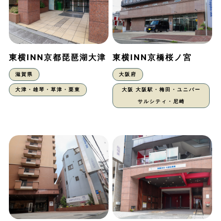
東横INN京都琵琶湖大津
東横INN京橋桜ノ宮
滋賀県
大阪府
大津・雄琴・草津・栗東
大阪 大阪駅・梅田・ユニバー
サルシティ・尼崎