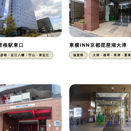
N彦根駅東口
東横INN京都琵琶湖大津
彦根・近江八幡・守山・東近江
滋賀県
大津・雄琴・草津・栗