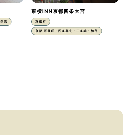
東横INN京都四条大宮
丹空港
京都府
京都 河原町・四条烏丸・二条城・御所