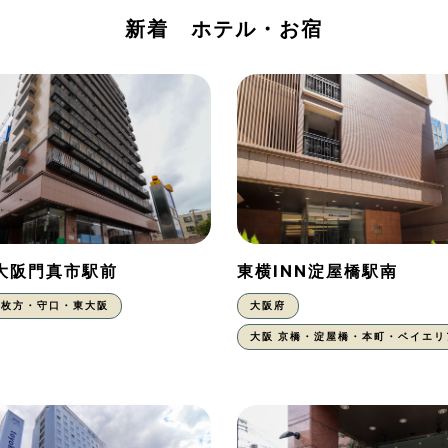
新着 ホテル・お宿
N大阪門真市駅前
東横INN淀屋橋駅南
枚方・守口・東大阪
大阪府
大阪 京橋・淀屋橋・本町・ベイエリ