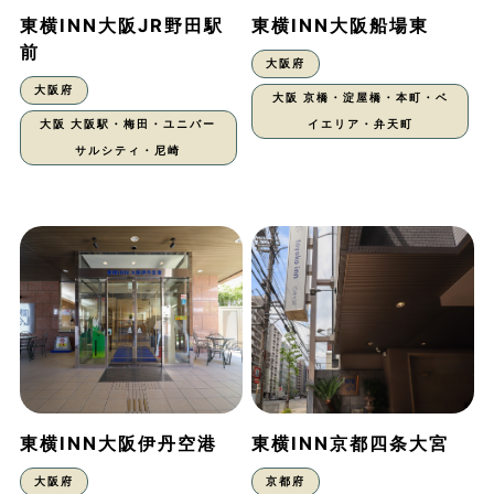
東横INN大阪JR野田駅
東横INN大阪船場東
前
大阪府
大阪府
大阪 京橋・淀屋橋・本町・ベ
大阪 大阪駅・梅田・ユニバー
イエリア・弁天町
サルシティ・尼崎
東横INN大阪伊丹空港
東横INN京都四条大宮
大阪府
京都府