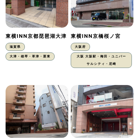
東横INN京都琵琶湖大津
東横INN京橋桜ノ宮
滋賀県
大阪府
大津・雄琴・草津・栗東
大阪 大阪駅・梅田・ユニバー
サルシティ・尼崎