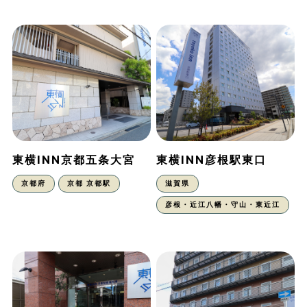
東横INN京都五条大宮
東横INN彦根駅東口
京都府
京都 京都駅
滋賀県
彦根・近江八幡・守山・東近江