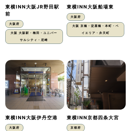
東横INN大阪JR野田駅
東横INN大阪船場東
前
大阪府
大阪府
大阪 京橋・淀屋橋・本町・ベ
大阪 大阪駅・梅田・ユニバー
イエリア・弁天町
サルシティ・尼崎
東横INN大阪伊丹空港
東横INN京都四条大宮
大阪府
京都府