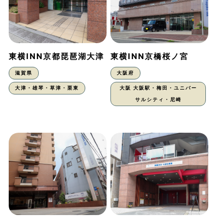
東横INN京都琵琶湖大津
東横INN京橋桜ノ宮
滋賀県
大阪府
大津・雄琴・草津・栗東
大阪 大阪駅・梅田・ユニバー
サルシティ・尼崎