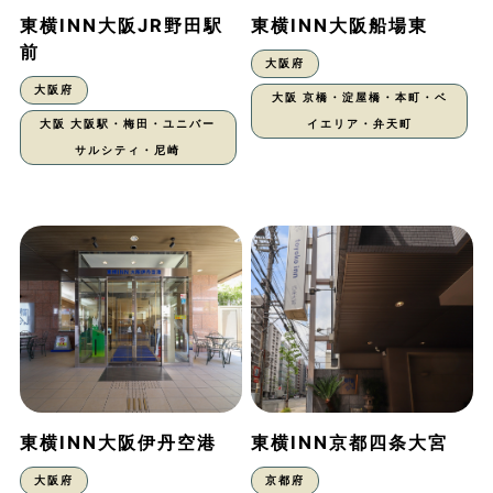
東横INN大阪JR野田駅
東横INN大阪船場東
前
大阪府
大阪府
大阪 京橋・淀屋橋・本町・ベ
大阪 大阪駅・梅田・ユニバー
イエリア・弁天町
サルシティ・尼崎
東横INN大阪伊丹空港
東横INN京都四条大宮
大阪府
京都府