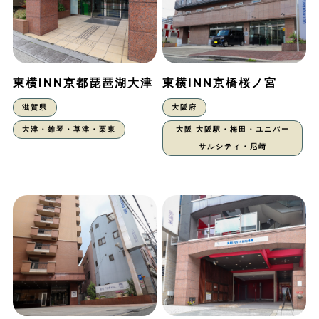
東横INN京都琵琶湖大津
東横INN京橋桜ノ宮
滋賀県
大阪府
大津・雄琴・草津・栗東
大阪 大阪駅・梅田・ユニバー
サルシティ・尼崎