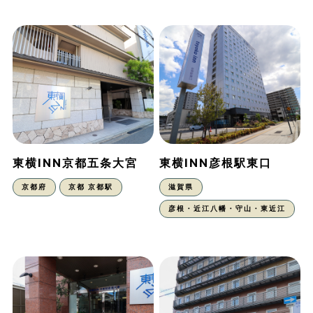
東横INN京都五条大宮
東横INN彦根駅東口
京都府
京都 京都駅
滋賀県
彦根・近江八幡・守山・東近江