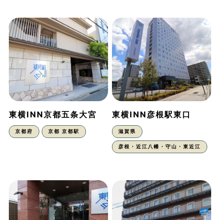
東横INN京都五条大宮
東横INN彦根駅東口
京都府
京都 京都駅
滋賀県
彦根・近江八幡・守山・東近江