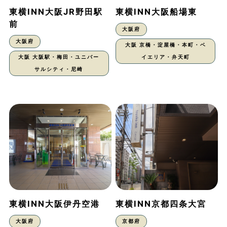
東横INN大阪JR野田駅
東横INN大阪船場東
前
大阪府
大阪府
大阪 京橋・淀屋橋・本町・ベ
大阪 大阪駅・梅田・ユニバー
イエリア・弁天町
サルシティ・尼崎
東横INN大阪伊丹空港
東横INN京都四条大宮
大阪府
京都府