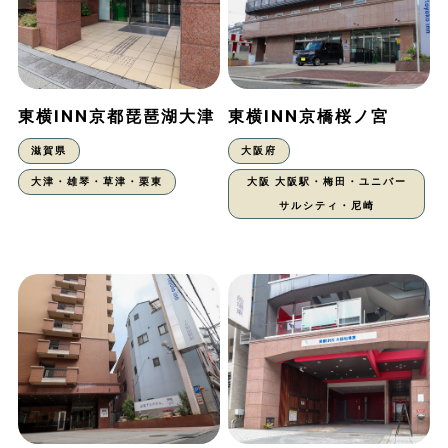
東横INN京都琵琶湖大津
東横INN京橋桜ノ宮
滋賀県
大阪府
大津・雄琴・草津・栗東
大阪 大阪駅・梅田・ユニバー
サルシティ・尼崎