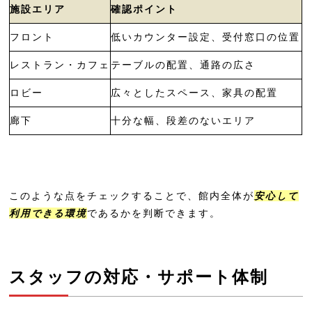
施設エリア
確認ポイント
ザ ロイヤルパークホテル 京都梅小路
フロント
低いカウンター設定、受付窓口の位置
エスペリアホテル京都
レストラン・カフェ
テーブルの配置、通路の広さ
京都市南区｜バリアフリー対応客室が
あるホテル・旅館一覧
ロビー
広々としたスペース、家具の配置
コンフォートホテルERA京都東寺
廊下
十分な幅、段差のないエリア
ダブルツリーbyヒルトン京都駅
ホテルヴィスキオ京都
ヴィアインプライム京都駅八条口
このような点をチェックすることで、館内全体が
安心して
利用できる環境
であるかを判断できます。
ダイワロイネットホテル 京都八条口
ダイワロイネットホテル 京都テラス八
条 PREMIER
スタッフの対応・サポート体制
三交イン京都八条口＜雅＞～四季乃湯～
ホテル エムズ・エスト京都駅南