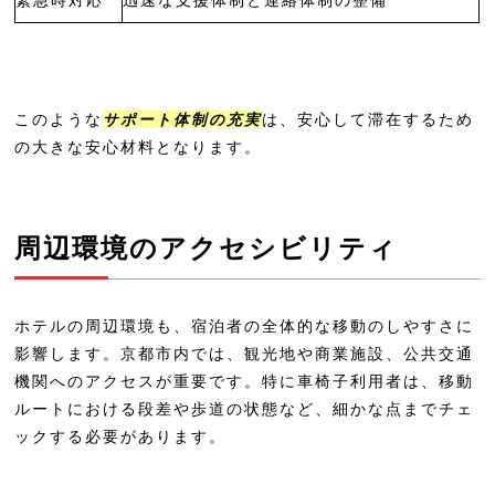
京都市西京区｜バリアフリー対応客室
があるホテル・旅館一覧
京都 竹の郷温泉 万葉の湯 ホテル京都
エミナース
このような
サポート体制の充実
は、安心して滞在するため
の大きな安心材料となります。
京都市山科区｜バリアフリー対応客室
があるホテル・旅館一覧
京都山科 ホテル山楽
周辺環境のアクセシビリティ
京都のバリアフリーホテルに関するよ
くある質問
ホテルの周辺環境も、宿泊者の全体的な移動のしやすさに
予約時に伝えるべきことは？
影響します。京都市内では、観光地や商業施設、公共交通
機関へのアクセスが重要です。特に車椅子利用者は、移動
介助サービスはありますか？
ルートにおける段差や歩道の状態など、細かな点までチェ
バリアフリー対応のレストランはありま
ックする必要があります。
すか？