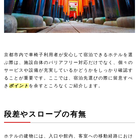
ホテル本能寺
ザ エディスターホテル京都二条 Comic
&Books
京都市東山区｜バリアフリー対応客室
があるホテル・旅館一覧
京都市内で車椅子利用者が安心して宿泊できるホテルを選
ぶ際は、施設自体のバリアフリー対応だけでなく、個々の
ダブルツリーbyヒルトン京都東山
サービスや設備が充実しているかどうかをしっかり確認す
ホテルアベストグランデ京都清水
ることが重要です。ここでは、宿泊先選びの際に留意すべ
ホテル ザ セレスティン京都祇園
き
ポイント
を余すところなくご紹介します。
京都グランベルホテル
宿坊 智積院会館
段差やスロープの有無
京都市下京区｜バリアフリー対応客室
があるホテル・旅館一覧
ホテルの建物には、入口や館内、客室への移動経路におけ