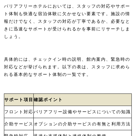
バリアフリーホテルにおいては、スタッフの対応やサポー
リーガグラン京都
ト体制も快適な宿泊体験に欠かせない要素です。施設の情
SAKURA TERRACE＜サクラテラス＞
報だけでなく、スタッフの対応が丁寧であるか、必要なと
きに迅速なサポートが受けられるかを事前にリサーチしま
京都
しょう。
SAKURA TERRACE THE GALLERY＜
サクラテラス ザ·ギャラリー＞
具体的には、チェックイン時の説明、館内案内、緊急時の
ロイヤルツインホテル京都八条口
対応などが挙げられます。以下の表は、スタッフに求めら
ホテルテトラ京都駅前
れる基本的なサポート体制の一覧です。
チサン プレミアム 京都九条
都ホテル 京都八条
サポート項目
確認ポイント
ランドーホテル京都スイーツ
フロント対応
バリアフリー設備やサービスについての知識
京都ユウベルホテル
介助サービス
オプションの介助サービスの有無と利用方法
ザ・レインホテル 京都
緊急時対応
迅速な支援体制と連絡体制の整備