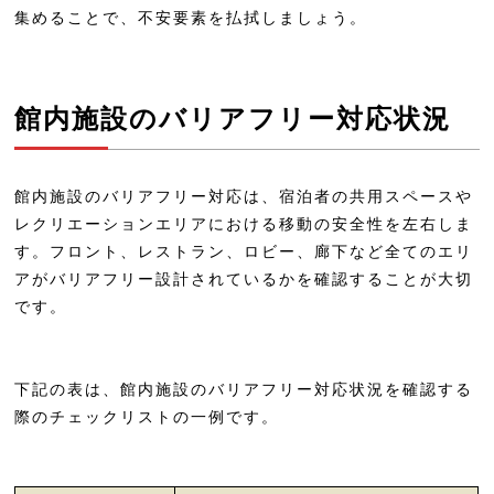
西本願寺の宿 聞法会館（もんぼうかい
集めることで、不安要素を払拭しましょう。
かん）
四条河原町温泉 空庭テラス京都
館内施設のバリアフリー対応状況
ホテルフォルツァ京都四条河原町
ホテルグランバッハ京都セレクト
館内施設のバリアフリー対応は、宿泊者の共用スペースや
ホテルタビノス京都
レクリエーションエリアにおける移動の安全性を左右しま
相鉄フレッサイン京都清水五条
す。フロント、レストラン、ロビー、廊下など全てのエリ
アがバリアフリー設計されているかを確認することが大切
ホテル アマネク京都河原町五条
です。
ホテルイルヴェルデ京都
アパホテル〈京都五条大宮〉
下記の表は、館内施設のバリアフリー対応状況を確認する
アパホテル〈京都駅前〉
際のチェックリストの一例です。
アパホテル〈京都駅堀川通〉
京都 梅小路 花伝抄