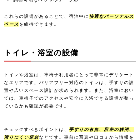
ALA HOTEL KYOTO＜アルアホテル京
都＞
これらの設備があることで、宿泊中に
快適なパーソナルス
hotel tou nishinotoin kyoto by wit
ペース
を維持できます。
hceed
ホテル エムズ・エスト四条烏丸
トイレ・浴室の設備
sequence KYOTO GOJO
THE BLOSSOM KYOTO
トイレや浴室は、車椅子利用者にとって非常にデリケート
京王プレリアホテル京都烏丸五条
なエリアです。バリアフリー対応のトイレは、手すりの設
ベッセルホテルカンパーナ京都五条
置や広いスペース設計が求められます。また、浴室におい
ては、車椅子でのアクセスや安全に入浴できる設備が整っ
ABホテル 京都四条堀川
ているかも確認が必要です。
プリンス スマート イン 京都四条大宮
コンフォートホテル京都堀川五条
チェックすべきポイントは、
手すりの有無、段差の解消、
アーバンホテル京都五条プレミアム
滑りにくい床材
などです。事前に写真や口コミから情報を