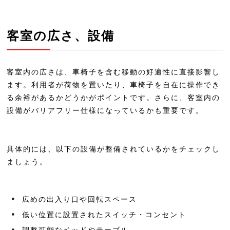
ホテルエムズ・エスト四条烏丸
東横INN京都四条烏丸
客室の広さ、設備
東横INN京都五条烏丸
東横INN京都五条大宮
客室内の広さは、車椅子を含む移動の好適性に直接影響し
THE THOUSAND KYOTO＜ザ・サウ
ます。利用者が荷物を置いたり、車椅子を自在に操作でき
ザンド京都＞
る余裕があるかどうかがポイントです。さらに、客室内の
アゴーラ 京都烏丸
設備がバリアフリー仕様になっているかも重要です。
アゴーラ 京都四条
ホテルウィングインターナショナル京都
具体的には、以下の設備が整備されているかをチェックし
ましょう。
四条烏丸
リッチモンドホテルプレミア京都四条
リッチモンドホテルプレミア京都駅前
広めの出入り口や回転スペース
低い位置に設置されたスイッチ・コンセント
ホテル・アンドルームス京都七条
調整可能なベッドやテーブル