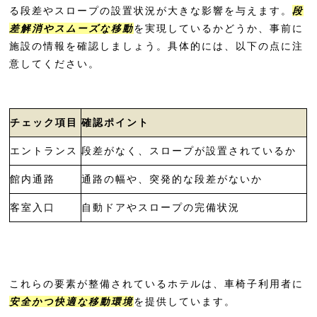
Umekoji Potel KYOTO＜梅小路ポテ
る段差やスロープの設置状況が大きな影響を与えます。
段
ル京都＞
差解消やスムーズな移動
を実現しているかどうか、事前に
施設の情報を確認しましょう。具体的には、以下の点に注
ホテルグランヴィア京都
意してください。
リーガプレイス京都 四条烏丸
三井ガーデンホテル京都四条
チェック項目
確認ポイント
ホテルマイステイズ京都四条
ダイワロイネットホテル 京都駅前 PRE
エントランス
段差がなく、スロープが設置されているか
MIER
館内通路
通路の幅や、突発的な段差がないか
ダイワロイネットホテル 京都四条烏丸
客室入口
自動ドアやスロープの完備状況
天然温泉 蓮花の湯 御宿 野乃京都七条
京湯元ハトヤ瑞鳳閣
エムズホテル 京都駅TARUYA
これらの要素が整備されているホテルは、車椅子利用者に
ホテルグラッドワン京都七条 by M’s
安全かつ快適な移動環境
を提供しています。