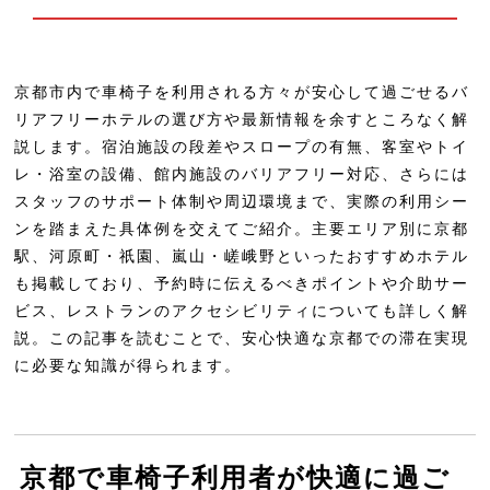
があるホテル・旅館一覧
ホテルエムズ・プラス四条大宮
京都市内で車椅子を利用される方々が安心して過ごせるバ
アーバンホテル京都二条プレミアム
リアフリーホテルの選び方や最新情報を余すところなく解
プリンス スマート イン 京都三条
説します。宿泊施設の段差やスロープの有無、客室やトイ
レ・浴室の設備、館内施設のバリアフリー対応、さらには
HOTEL ARU KYOTO＜ホテルアル京都
スタッフのサポート体制や周辺環境まで、実際の利用シー
＞三条木屋町通り
ンを踏まえた具体例を交えてご紹介。主要エリア別に京都
ソラリア西鉄ホテル京都プレミア 三条
駅、河原町・祇園、嵐山・嵯峨野といったおすすめホテル
も掲載しており、予約時に伝えるべきポイントや介助サー
鴨川
ビス、レストランのアクセシビリティについても詳しく解
ザ・セレクトン京都堀川三条
説。この記事を読むことで、安心快適な京都での滞在実現
ANAクラウンプラザホテル京都
に必要な知識が得られます。
静鉄ホテルプレジオ 京都四条
東横INN京都二条城南
京都で車椅子利用者が快適に過ご
東横INN京都四条大宮