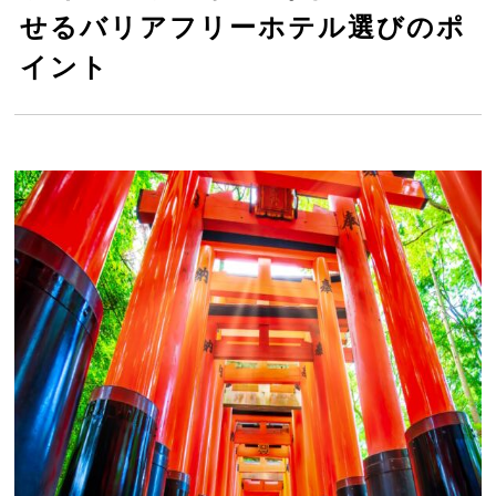
せるバリアフリーホテル選びのポ
京都の旅館 金波樓
イント
三井ガーデンホテル京都三条プレミア
ザ ロイヤルパークホテル アイコニック
京都
静鉄ホテルプレジオ 京都烏丸御池
insomnia KYOTO OIKE＜インソムニ
ア京都御池＞
hotel MONday 京都丸太町
hotel MONday 京都烏丸二条
ヴィアイン京都四条室町
ホテルインターゲート京都 四条新町
ヒルトン京都
松井本館