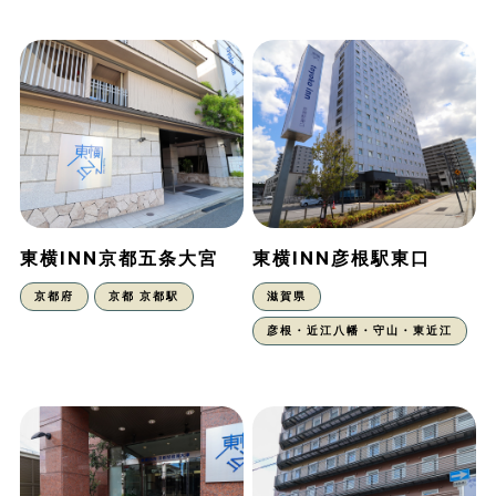
東横INN京都五条大宮
東横INN彦根駅東口
京都府
京都 京都駅
滋賀県
彦根・近江八幡・守山・東近江