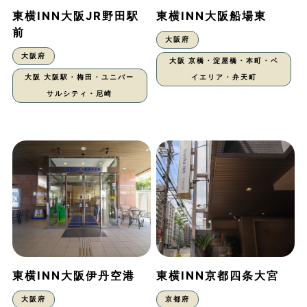
東横INN大阪JR野田駅
東横INN大阪船場東
前
大阪府
大阪府
大阪 京橋・淀屋橋・本町・ベ
大阪 大阪駅・梅田・ユニバー
イエリア・弁天町
サルシティ・尼崎
東横INN大阪伊丹空港
東横INN京都四条大宮
大阪府
京都府