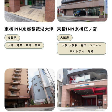
東横INN京都琵琶湖大津
東横INN京橋桜ノ宮
滋賀県
大阪府
大津・雄琴・草津・栗東
大阪 大阪駅・梅田・ユニバー
サルシティ・尼崎