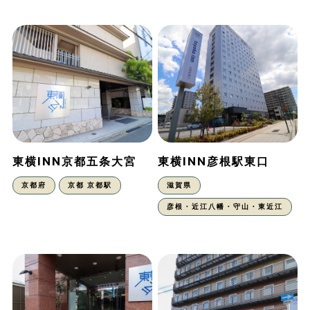
東横INN京都五条大宮
東横INN彦根駅東口
京都府
京都 京都駅
滋賀県
彦根・近江八幡・守山・東近江