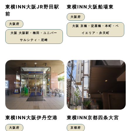
東横INN大阪JR野田駅
東横INN大阪船場東
前
大阪府
大阪府
大阪 京橋・淀屋橋・本町・ベ
大阪 大阪駅・梅田・ユニバー
イエリア・弁天町
サルシティ・尼崎
東横INN大阪伊丹空港
東横INN京都四条大宮
大阪府
京都府