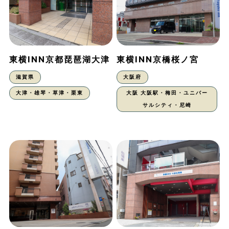
東横INN京都琵琶湖大津
東横INN京橋桜ノ宮
滋賀県
大阪府
大津・雄琴・草津・栗東
大阪 大阪駅・梅田・ユニバー
サルシティ・尼崎