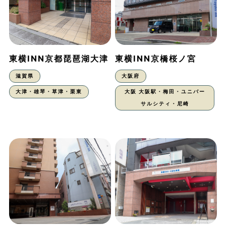
東横INN京都琵琶湖大津
東横INN京橋桜ノ宮
滋賀県
大阪府
大津・雄琴・草津・栗東
大阪 大阪駅・梅田・ユニバー
サルシティ・尼崎