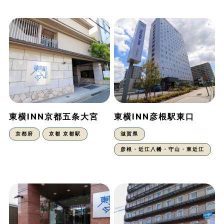
東横INN京都五条大宮
東横INN彦根駅東口
京都府
京都 京都駅
滋賀県
彦根・近江八幡・守山・東近江