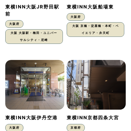
東横INN大阪JR野田駅
東横INN大阪船場東
前
大阪府
大阪府
大阪 京橋・淀屋橋・本町・ベ
大阪 大阪駅・梅田・ユニバー
イエリア・弁天町
サルシティ・尼崎
東横INN大阪伊丹空港
東横INN京都四条大宮
大阪府
京都府