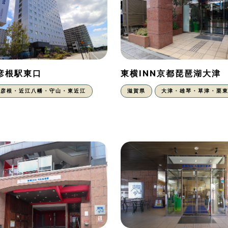
N彦根駅東口
東横INN京都琵琶湖大津
彦根・近江八幡・守山・東近江
滋賀県
大津・雄琴・草津・栗