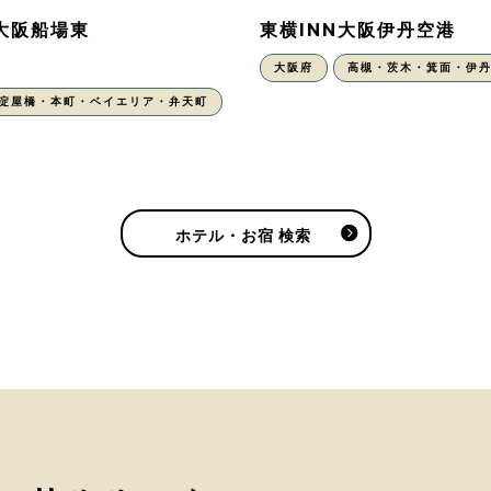
N大阪船場東
東横INN大阪伊丹空港
大阪府
高槻・茨木・箕面・伊
・淀屋橋・本町・ベイエリア・弁天町
ホテル・お宿 検索