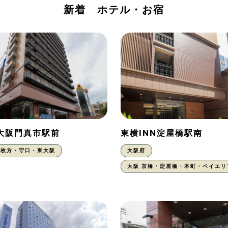
新着 ホテル・お宿
N大阪門真市駅前
東横INN淀屋橋駅南
枚方・守口・東大阪
大阪府
大阪 京橋・淀屋橋・本町・ベイエリ