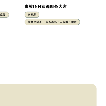
東横INN京都四条大宮
丹空港
京都府
京都 河原町・四条烏丸・二条城・御所