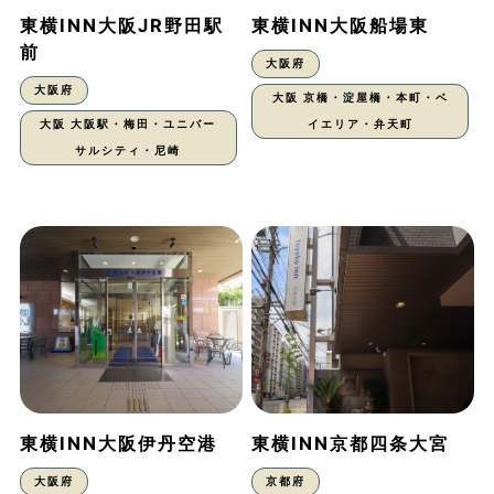
東横INN大阪JR野田駅
東横INN大阪船場東
前
大阪府
大阪府
大阪 京橋・淀屋橋・本町・ベ
大阪 大阪駅・梅田・ユニバー
イエリア・弁天町
サルシティ・尼崎
東横INN大阪伊丹空港
東横INN京都四条大宮
大阪府
京都府