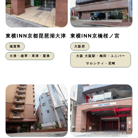
東横INN京都琵琶湖大津
東横INN京橋桜ノ宮
滋賀県
大阪府
大津・雄琴・草津・栗東
大阪 大阪駅・梅田・ユニバー
サルシティ・尼崎