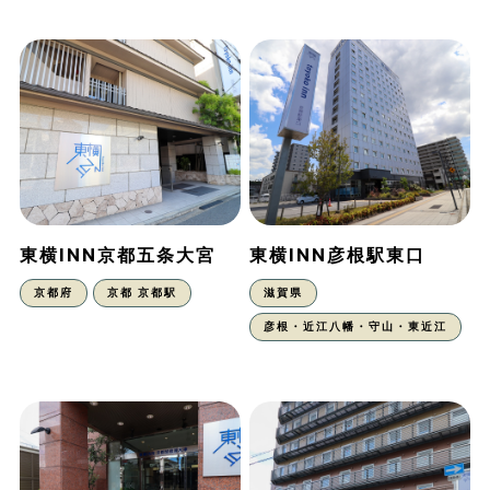
東横INN京都五条大宮
東横INN彦根駅東口
京都府
京都 京都駅
滋賀県
彦根・近江八幡・守山・東近江