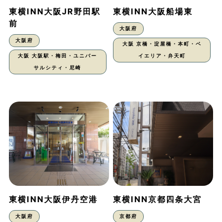
東横INN大阪JR野田駅
東横INN大阪船場東
前
大阪府
大阪府
大阪 京橋・淀屋橋・本町・ベ
大阪 大阪駅・梅田・ユニバー
イエリア・弁天町
サルシティ・尼崎
東横INN大阪伊丹空港
東横INN京都四条大宮
大阪府
京都府