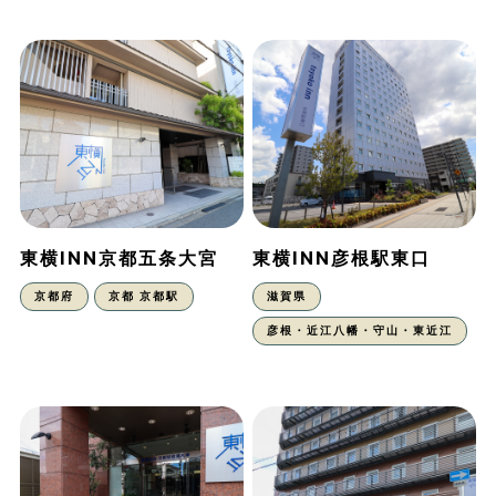
東横INN京都五条大宮
東横INN彦根駅東口
京都府
京都 京都駅
滋賀県
彦根・近江八幡・守山・東近江