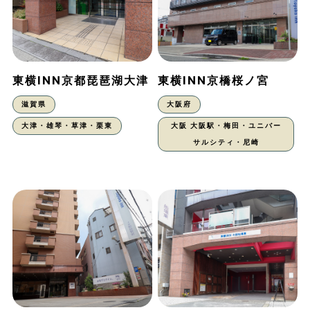
東横INN京都琵琶湖大津
東横INN京橋桜ノ宮
滋賀県
大阪府
大津・雄琴・草津・栗東
大阪 大阪駅・梅田・ユニバー
サルシティ・尼崎