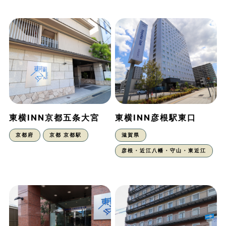
東横INN京都五条大宮
東横INN彦根駅東口
京都府
京都 京都駅
滋賀県
彦根・近江八幡・守山・東近江