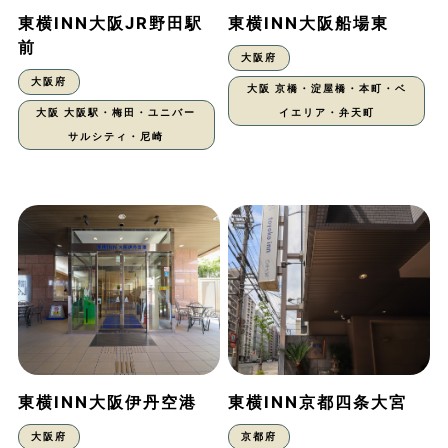
東横INN大阪JR野田駅
東横INN大阪船場東
前
大阪府
大阪府
大阪 京橋・淀屋橋・本町・ベ
大阪 大阪駅・梅田・ユニバー
イエリア・弁天町
サルシティ・尼崎
東横INN大阪伊丹空港
東横INN京都四条大宮
大阪府
京都府