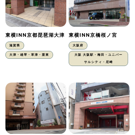
東横INN京都琵琶湖大津
東横INN京橋桜ノ宮
滋賀県
大阪府
大津・雄琴・草津・栗東
大阪 大阪駅・梅田・ユニバー
サルシティ・尼崎